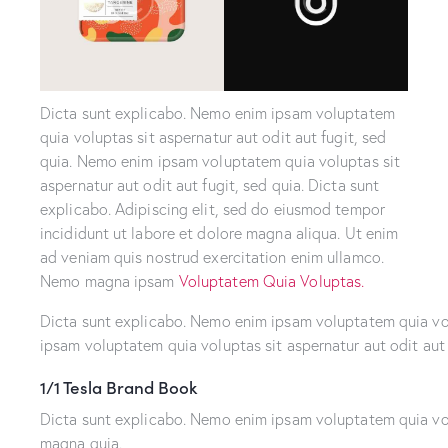
Dicta sunt explicabo. Nemo enim ipsam voluptatem
quia voluptas sit aspernatur aut odit aut fugit, sed
quia. Nemo enim ipsam voluptatem quia voluptas sit
aspernatur aut odit aut fugit, sed quia. Dicta sunt
explicabo. Adipiscing elit, sed do eiusmod tempor
incididunt ut labore et dolore magna aliqua. Ut enim
ad veniam quis nostrud exercitation enim ullamco.
Nemo magna ipsam
Voluptatem Quia Voluptas.
Dicta sunt explicabo. Nemo enim ipsam voluptatem quia volu
ipsam voluptatem quia voluptas sit aspernatur aut odit aut 
1/1 Tesla Brand Book
Dicta sunt explicabo. Nemo enim ipsam voluptatem quia volu
magna quia.