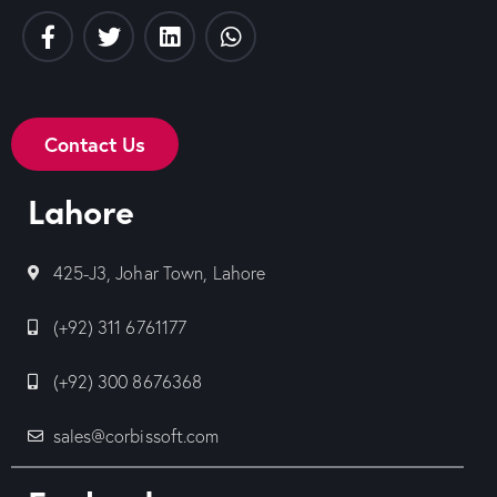
Contact Us
Lahore
425-J3, Johar Town, Lahore
(+92) 311 6761177
(+92) 300 8676368
sales@corbissoft.com