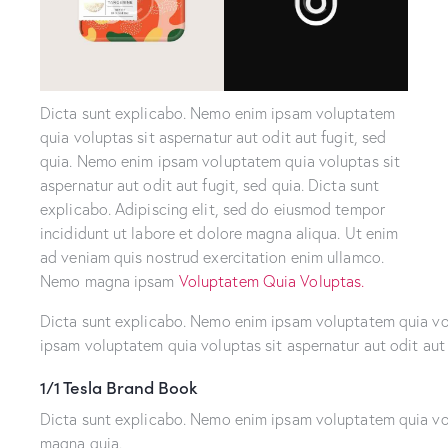
Dicta sunt explicabo. Nemo enim ipsam voluptatem
quia voluptas sit aspernatur aut odit aut fugit, sed
quia. Nemo enim ipsam voluptatem quia voluptas sit
aspernatur aut odit aut fugit, sed quia. Dicta sunt
explicabo. Adipiscing elit, sed do eiusmod tempor
incididunt ut labore et dolore magna aliqua. Ut enim
ad veniam quis nostrud exercitation enim ullamco.
Nemo magna ipsam
Voluptatem Quia Voluptas.
Dicta sunt explicabo. Nemo enim ipsam voluptatem quia volu
ipsam voluptatem quia voluptas sit aspernatur aut odit aut 
1/1 Tesla Brand Book
Dicta sunt explicabo. Nemo enim ipsam voluptatem quia volu
magna quia.