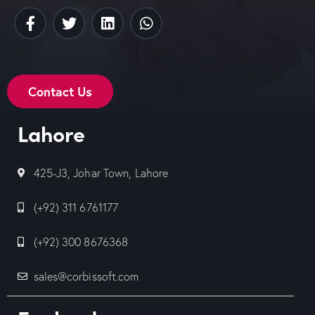
Contact Us
Lahore
425-J3, Johar Town, Lahore
(+92) 311 6761177
(+92) 300 8676368
sales@corbissoft.com