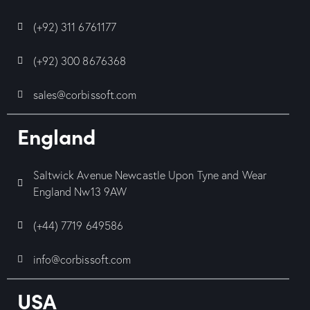
(+92) 311 6761177
(+92) 300 8676368
sales@corbissoft.com
England
Saltwick Avenue Newcastle Upon Tyne and Wear
England Nw13 9AW
(+44) 7719 649586
info@corbissoft.com
USA