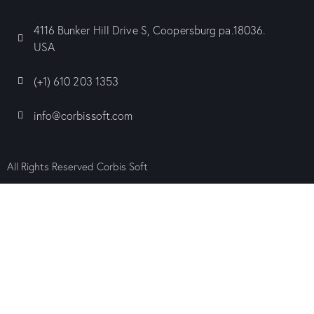
4116 Bunker Hill Drive S, Coopersburg pa.18036.
USA
(+1) 610 203 1353
info@corbissoft.com
All Rights Reserved Corbis Soft